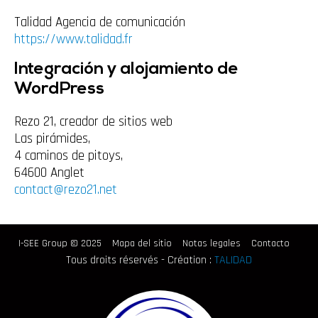
Talidad Agencia de comunicación
https://www.talidad.fr
Integración y alojamiento de
WordPress
Rezo 21, creador de sitios web
Las pirámides,
4 caminos de pitoys,
64600 Anglet
contact@rezo21.net
I-SEE Group © 2025
Mapa del sitio
Notas legales
Contacto
Tous droits réservés - Création :
TALIDAD