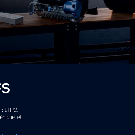
FS
 : EHP2,
énique, et